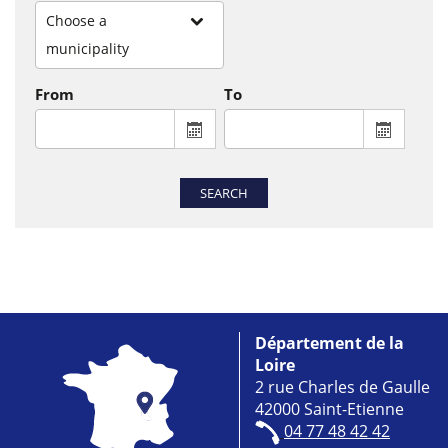
Choose a
municipality
From
To
From : display the calendar to select a
To : disp
SEARCH
Département de la
Loire
2 rue Charles de Gaulle
42000 Saint-Etienne
04 77 48 42 42