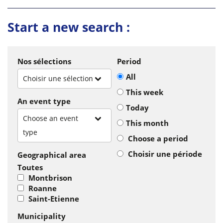
Start a new search :
Nos sélections
Period
All
Choisir une sélection
This week
An event type
Today
Choose an event
This month
type
Choose a period
Choisir une période
Geographical area
Toutes
Montbrison
Roanne
Saint-Etienne
Municipality