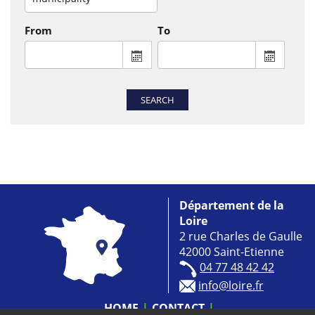
From
To
From : display the calendar to select a
To : disp
SEARCH
Département de la
Loire
2 rue Charles de Gaulle
42000 Saint-Etienne
04 77 48 42 42
info@loire.fr
HOME
CONTACT