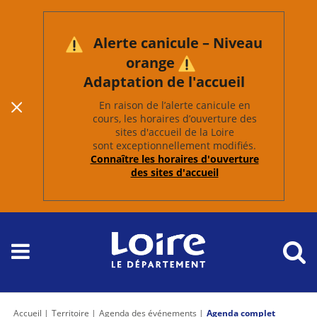
Alerte canicule – Niveau
orange
Adaptation de l'accueil
En raison de l’alerte canicule en
cours, les horaires d’ouverture des
sites d'accueil de la Loire
sont exceptionnellement modifiés.
Connaître les horaires d'ouverture
des sites d'accueil
Accueil
Territoire
Agenda des événements
Agenda complet