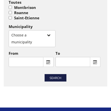
Toutes
Montbrison
Roanne
Saint-Etienne
Municipality
Choose a
municipality
From
To
From : display the calendar to select a
To : disp
SEARCH