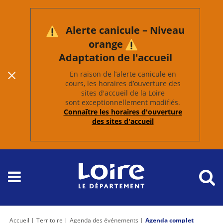
Alerte canicule – Niveau
orange
Adaptation de l'accueil
En raison de l’alerte canicule en
cours, les horaires d’ouverture des
sites d'accueil de la Loire
sont exceptionnellement modifiés.
Connaître les horaires d'ouverture
des sites d'accueil
Accueil
Territoire
Agenda des événements
Agenda complet