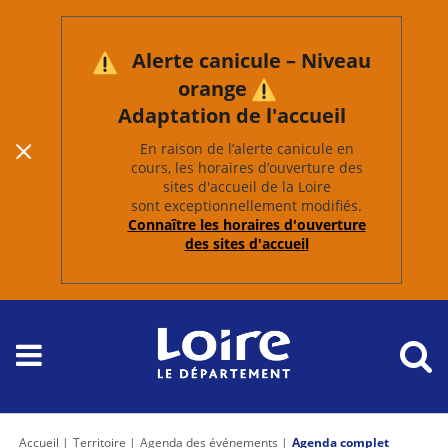
Alerte canicule – Niveau
orange
Adaptation de l'accueil
En raison de l’alerte canicule en
cours, les horaires d’ouverture des
sites d'accueil de la Loire
sont exceptionnellement modifiés.
Connaître les horaires d'ouverture
des sites d'accueil
Accueil
Territoire
Agenda des événements
Agenda complet