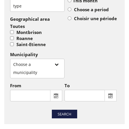
This month
type
Choose a period
Choisir une période
Geographical area
Toutes
Montbrison
Roanne
Saint-Etienne
Municipality
Choose a
municipality
From
To
From : display the calendar to select a
To : disp
SEARCH