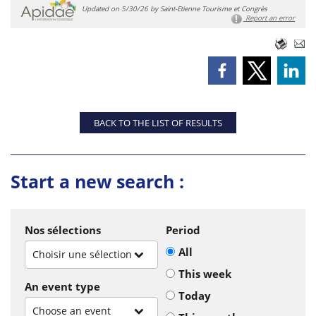
Updated on 5/30/26 by Saint-Etienne Tourisme et Congrès
Report an error
BACK TO THE LIST OF RESULTS
Start a new search :
Nos sélections
Period
All
Choisir une sélection
This week
An event type
Today
Choose an event