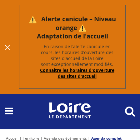
Alerte canicule – Niveau
orange
Adaptation de l'accueil
En raison de l’alerte canicule en
cours, les horaires d’ouverture des
sites d'accueil de la Loire
sont exceptionnellement modifiés.
Connaître les horaires d'ouverture
des sites d'accueil
Accueil
Territoire
Agenda des événements
Agenda complet