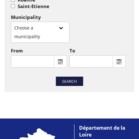
Saint-Etienne
Municipality
Choose a
municipality
From
To
From : display the calendar to select a
To : disp
SEARCH
Département de la
Loire