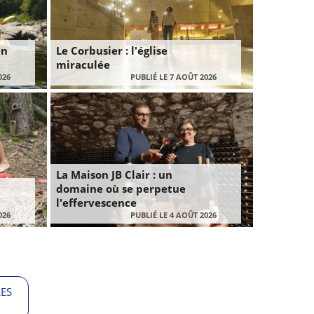
en
Le Corbusier : l'église
miraculée
026
PUBLIÉ LE 7 AOÛT 2026
La Maison JB Clair : un
domaine où se perpetue
l'effervescence
026
PUBLIÉ LE 4 AOÛT 2026
LES