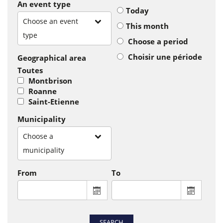
An event type
Today
Choose an event
This month
type
Choose a period
Choisir une période
Geographical area
Toutes
Montbrison
Roanne
Saint-Etienne
Municipality
Choose a
municipality
From
To
From : display the calendar to select a
To : disp
SEARCH