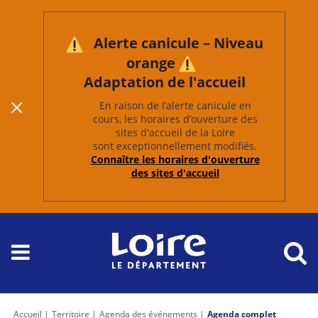
Alerte canicule – Niveau
orange
Adaptation de l'accueil
En raison de l’alerte canicule en
cours, les horaires d’ouverture des
sites d'accueil de la Loire
sont exceptionnellement modifiés.
Connaître les horaires d'ouverture
des sites d'accueil
Accueil
Territoire
Agenda des événements
Agenda complet