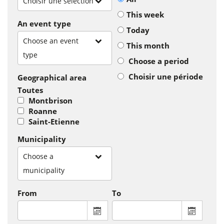
Choisir une sélection
This week
An event type
Today
Choose an event
This month
type
Choose a period
Choisir une période
Geographical area
Toutes
Montbrison
Roanne
Saint-Etienne
Municipality
Choose a
municipality
From
To
From : display the calendar to select a
To : disp