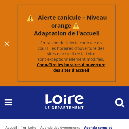
Alerte canicule – Niveau
orange
Adaptation de l'accueil
En raison de l’alerte canicule en
cours, les horaires d’ouverture des
sites d'accueil de la Loire
sont exceptionnellement modifiés.
Connaître les horaires d'ouverture
des sites d'accueil
Accueil
Territoire
Agenda des événements
Agenda complet