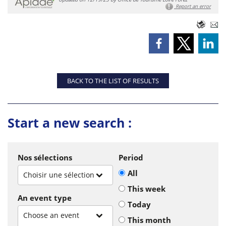
Report an error
BACK TO THE LIST OF RESULTS
Start a new search :
Nos sélections
Period
All
Choisir une sélection
This week
An event type
Today
Choose an event
This month