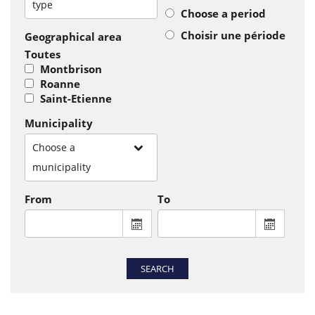
type
Choose a period
Choisir une période
Geographical area
Toutes
Montbrison
Roanne
Saint-Etienne
Municipality
Choose a
municipality
From
To
From : display the calendar to select a
To : disp
SEARCH