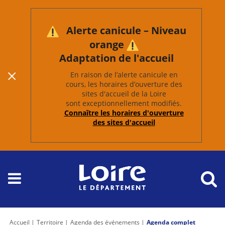
Alerte canicule – Niveau
orange
Adaptation de l'accueil
En raison de l’alerte canicule en
cours, les horaires d’ouverture des
sites d'accueil de la Loire
sont exceptionnellement modifiés.
Connaître les horaires d'ouverture
des sites d'accueil
Accueil
Territoire
Agenda des événements
Agenda complet