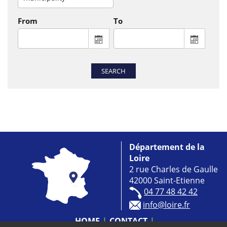
From
To
From : display the calendar to select a
To : disp
SEARCH
Département de la
Loire
2 rue Charles de Gaulle
42000 Saint-Etienne
04 77 48 42 42
info@loire.fr
HOME
CONTACT