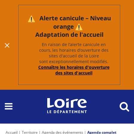
Alerte canicule – Niveau
orange
Adaptation de l'accueil
En raison de l’alerte canicule en
cours, les horaires d’ouverture des
sites d'accueil de la Loire
sont exceptionnellement modifiés.
Connaître les horaires d'ouverture
des sites d'accueil
Accueil
Territoire
Agenda des événements
Agenda complet