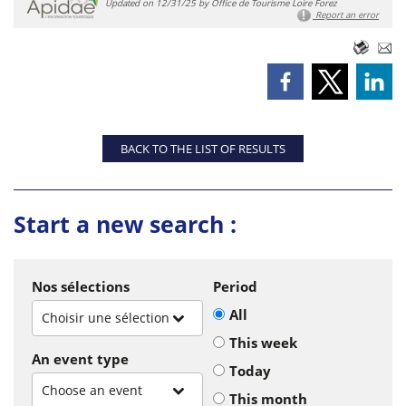
Updated on 12/31/25 by Office de Tourisme Loire Forez
Report an error
BACK TO THE LIST OF RESULTS
Start a new search :
Nos sélections
Period
All
Choisir une sélection
This week
An event type
Today
Choose an event
This month