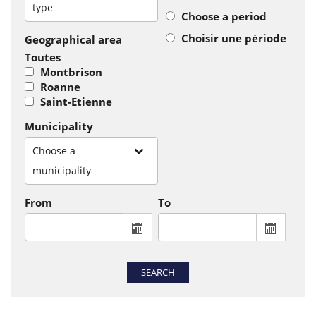
type
Choose a period
Choisir une période
Geographical area
Toutes
Montbrison
Roanne
Saint-Etienne
Municipality
Choose a
municipality
From
To
From : display the calendar to select a
To : disp
SEARCH