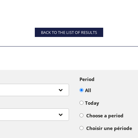
BACK TO THE LIST OF RESULTS
Period
All
Today
Choose a period
Choisir une période