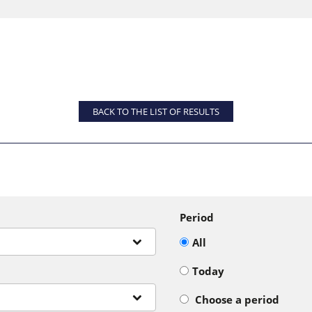
BACK TO THE LIST OF RESULTS
Period
All
Today
Choose a period