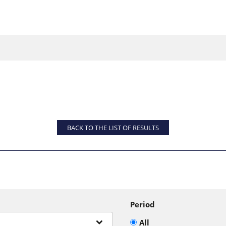
BACK TO THE LIST OF RESULTS
Period
All