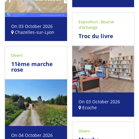
Exposition
,
Bourse
On 03 October 2026
d'échange
Chazelles-sur-Lyon
Troc du livre
Divers
11ème marche
rose
On 03 October 2026
Ecoche
Divers
On 04 October 2026