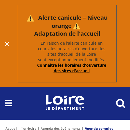
Alerte canicule – Niveau
orange
Adaptation de l'accueil
En raison de l’alerte canicule en
cours, les horaires d’ouverture des
sites d'accueil de la Loire
sont exceptionnellement modifiés.
Connaître les horaires d'ouverture
des sites d'accueil
Accueil
Territoire
Agenda des événements
Agenda complet