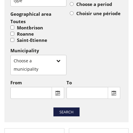
type
Choose a period
Choisir une période
Geographical area
Toutes
Montbrison
Roanne
Saint-Etienne
Municipality
Choose a
municipality
From
To
From : display the calendar to select a
To : disp
SEARCH