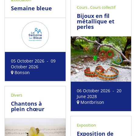
Semaine bleue
Cours
,
Cours collectif
Bijoux en fil
métallique et
perles
05 October 2026 - 09
October 2026
Bonson
06 October 2026 - 20
Divers
June 2028
Montbrison
Chantons à
plein chœur
Exposition
Exposition de