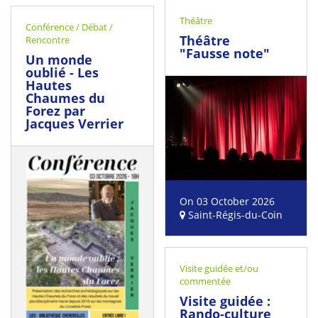
Théâtre
Conférence / Débat /
Théâtre
Rencontre
"Fausse note"
Un monde
oublié - Les
Hautes
Chaumes du
Forez par
Jacques Verrier
On 03 October 2026
Saint-Régis-du-Coin
Visite guidée et/ou
commentée
Visite guidée :
Rando-culture