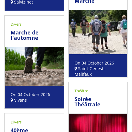
Marche
Salvizinet
Divers
Marche de
l'automne
On 04 October 2026
Saint-Genest-
Malifaux
Théâtre
On 04 October 2026
Soirée
Vivans
Théâtrale
Divers
40ème