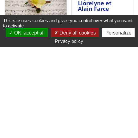
Llorelyne et
Alain Farce
This site uses cookies and gives you control over what you want
to activate
06 October 2026 - 24
06 October 2026 - 20
OK, accept all
Deny all cookies
Personalize
October 2026
June 2028
Villars
Privacy policy
Montbrison
Dégustation
Festival
Roanne Table
Ouverte - Le
festival dans
les quartiers
de la ville