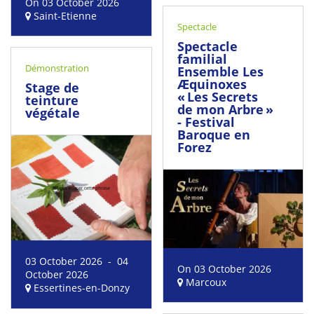
On 03 October 2026
Saint-Etienne
Spectacle
Spectacle
familial
Démonstration
Ensemble Les
Æquinoxes
Stage de
« Les Secrets
teinture
de mon Arbre »
végétale
- Festival
Baroque en
Forez
03 October 2026 - 04
On 03 October 2026
October 2026
Marcoux
Essertines-en-Donzy