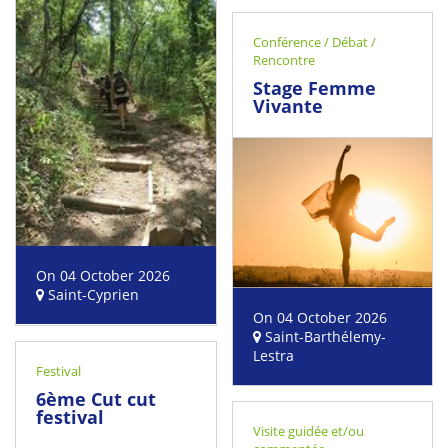
Conférence / Débat /
Rencontre
Stage Femme
Vivante
On 04 October 2026
Saint-Cyprien
On 04 October 2026
Saint-Barthélemy-
Lestra
Festival
6ème Cut cut
festival
Visite guidée et/ou