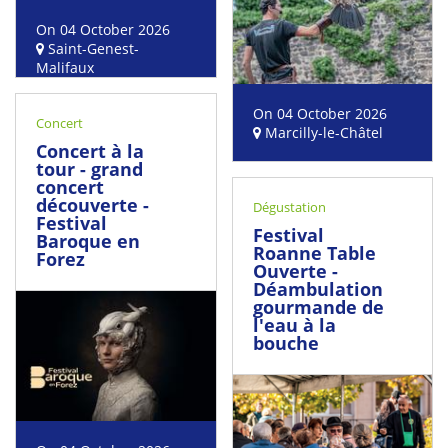
On 04 October 2026
Saint-Genest-
Malifaux
On 04 October 2026
Concert
Marcilly-le-Châtel
Concert à la
tour - grand
concert
découverte -
Dégustation
Festival
Festival
Baroque en
Roanne Table
Forez
Ouverte -
Déambulation
gourmande de
l'eau à la
bouche