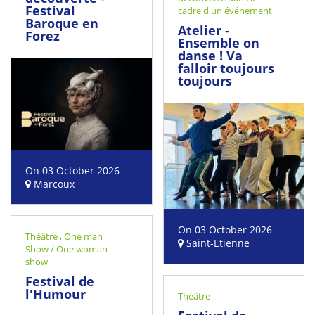
Festival
cadre d'un événement
Baroque en
Atelier -
Forez
Ensemble on
danse ! Va
falloir toujours
toujours
On 03 October 2026
Marcoux
On 03 October 2026
Théâtre
,
One man
Saint-Etienne
Show / One woman
show
Festival de
l'Humour
Théâtre