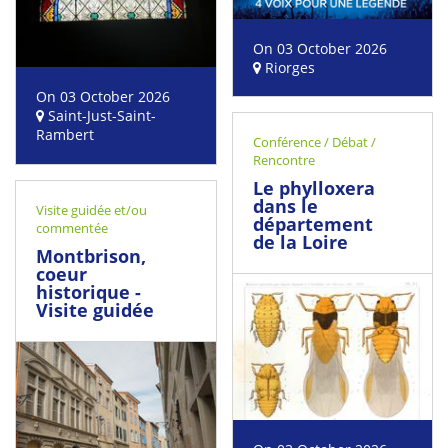
On 03 October 2026
Riorges
On 03 October 2026
Saint-Just-Saint-
Rambert
Conférence / Débat /
Rencontre
Le phylloxera
dans le
Visite guidée et/ou
département
commentée
de la Loire
Montbrison,
coeur
historique -
Visite guidée