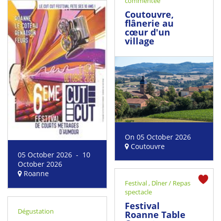
commentée
Coutouvre,
flânerie au
cœur d'un
village
On 05 October 2026
Coutouvre
05 October 2026 - 10
October 2026
Roanne
Festival
,
Dîner / Repas
spectacle
Festival
Dégustation
Roanne Table