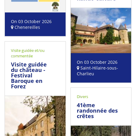
On 03 October 2026
Chenereilles
Visite guidée et/ou
commentée
On 03 October 2026
Visite guidée
Saint-Hilaire-sous-
du château -
Charlieu
Festival
Baroque en
Forez
Divers
41ème
randonnée des
crêtes