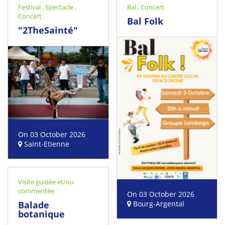
Festival
,
Spectacle
,
Bal
,
Concert
Concert
Bal Folk
"2TheSainté"
On 03 October 2026
Saint-Etienne
Visite guidée et/ou
commentée
On 03 October 2026
Balade
Bourg-Argental
botanique