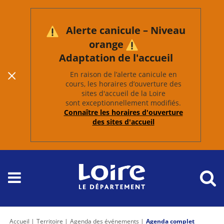
Alerte canicule – Niveau
orange
Adaptation de l'accueil
En raison de l’alerte canicule en
cours, les horaires d’ouverture des
sites d'accueil de la Loire
sont exceptionnellement modifiés.
Connaître les horaires d'ouverture
des sites d'accueil
Accueil
Territoire
Agenda des événements
Agenda complet