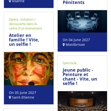
Roanne
Pénitents
Opéra
,
Initiation /
découverte dans le
cadre d'un événement
Atelier en
famille ! Vite,
On 04 June 2027
un selfie !
Montbrison
Spectacle
Jeune public -
Peinture et
chant - Vite, un
selfie !
On 05 June 2027
Saint-Etienne