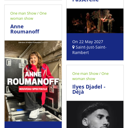
One man Show / One
woman show
Anne
Roumanoff
On 22 May 2027
Saint-Just-Saint-
Rambert
One man Show / One
woman show
Ilyes Djadel -
Déjà