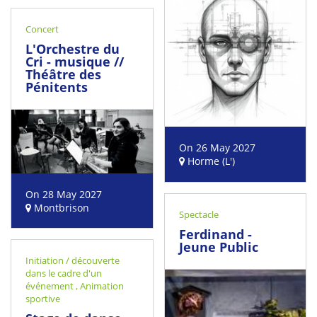
Concert
L'Orchestre du
Cri - musique //
Théâtre des
Pénitents
On 26 May 2027
Horme (L')
On 28 May 2027
Montbrison
Spectacle
Ferdinand -
Jeune Public
Initiation / découverte
dans le cadre d'un
événement
,
Animation
sportive