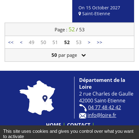
On 15 October 2027
Saint-Etienne
52
Page :
/ 53
<<
<
49
50
51
52
53
>
>>
50
par page
Département de la
Loire
2 rue Charles de Gaulle
42000 Saint-Etienne
04 77 48 42 42
info@loire.fr
HOME
CONTACT
This site uses cookies and gives you control over what you want
ACCESSIBILITÉ : NON CONFORME
to activate
MENTIONS LÉGALES
COOKIES
NEWSLETTER