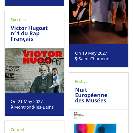
Spectacle
Victor Hugoat
n°1 du Rap
Français
On 19 May 2027
Saint-Chamond
Festival
Nuit
Européenne
des Musées
On 21 May 2027
Montrond-les-Bains
Concert