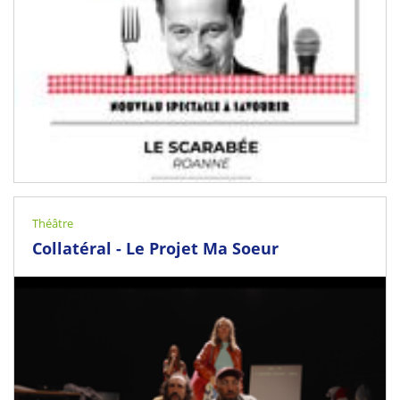
Théâtre
On 29 April 2027
Collatéral - Le Projet Ma Soeur
Riorges