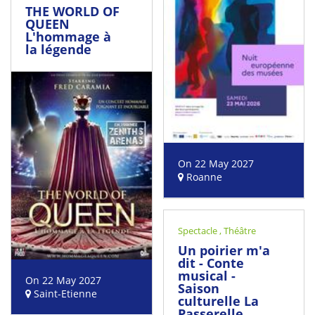
THE WORLD OF
QUEEN
L'hommage à
la légende
On 22 May 2027
Roanne
Spectacle
,
Théâtre
Un poirier m'a
dit - Conte
musical -
On 22 May 2027
Saison
Saint-Etienne
culturelle La
Passerelle