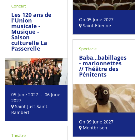
Concert
Les 120 ans de
l'Union
On 05 June 2027
musicale -
Saint-Etienne
Musique -
Saison
culturelle La
Passerelle
Spectacle
Baba...babillages
- marionnettes
// Théâtre des
Pénitents
05 June 2027 - 06 June
2027
Saint-Just-Saint-
Rambert
On 09 June 2027
Montbrison
Théâtre