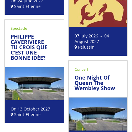
On 24 June 2027
Saint-Etienne
Spectacle
07 July 2026 - 04
PHILIPPE
CAVERIVIERE
August 2027
TU CROIS QUE
Pélussin
C’EST UNE
BONNE IDÉE?
Concert
One Night Of
Queen The
Wembley Show
On 13 October 2027
Saint-Etienne