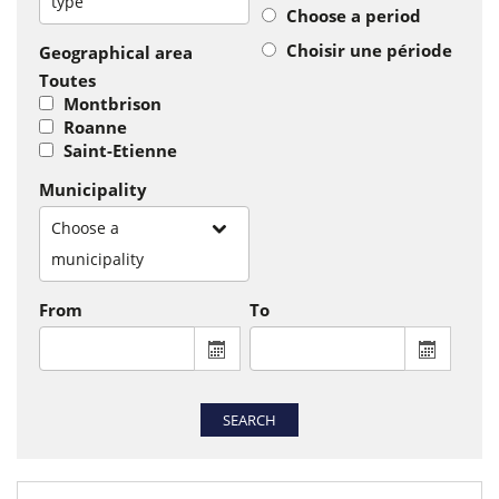
type
Choose a period
Choisir une période
Geographical area
Toutes
Montbrison
Roanne
Saint-Etienne
Municipality
Choose a
municipality
From
To
From : display the calendar to select a
To : disp
SEARCH