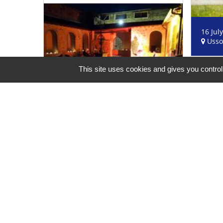
16 Jul
Usso
This site uses cookies and gives you control
Atelier
Bala
Land
30 July 2026 - 27 August 2026
Sainte-Croix-en-Jarez
29 Jun