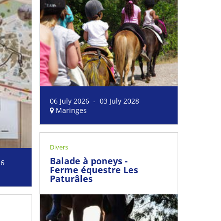
06 July 2026 - 03 July 2028
Maringes
Divers
Balade à poneys -
26
Ferme équestre Les
Paturâles