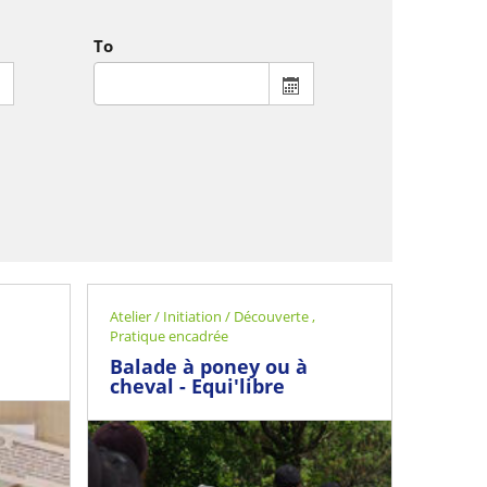
To
From : display the calendar to select a date - this calendar is not com
To : display the calendar t
Atelier / Initiation / Découverte
,
Pratique encadrée
e
Balade à poney ou à
cheval - Equi'libre