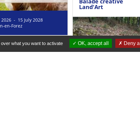
Balade créative
Land'Art
y 2026 - 15 July 2028
n-en-Forez
 over what you want to activate
OK, accept all
Deny al
 / Initiation / Découverte
de créative
'Art
26 June 2026 - 25 June 2028
e 2026 - 28 June 2028