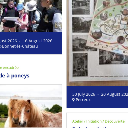
gust 2026 - 16 August 2026
t-Bonnet-le-Château
ue encadrée
de à poneys
30 July 2026 - 20 August 20
Perreux
Atelier / Initiation / Découverte