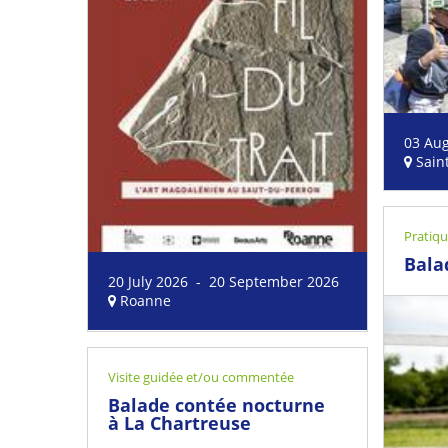
03 Au
Sain
Pratiq
Bala
20 July 2026 - 20 September 2026
Roanne
Visite guidée et/ou commentée
Balade contée nocturne
à La Chartreuse