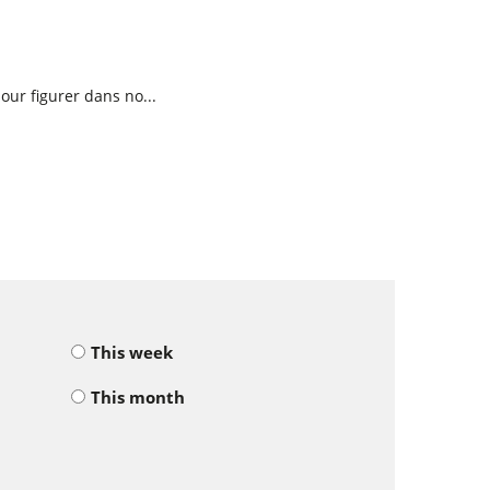
ur figurer dans no...
This week
This month