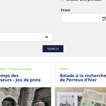
From
SEARCH
piste / Chasse au trésor
Divers
emps des
Balade à la recherch
seurs - Jeu de piste
de Perreux d'hier