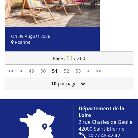
On 09 August 2026
Roanne
51
Page :
/ 260
<<
<
49
50
51
52
53
>
>>
10
par page
Département de la
Loire
2 rue Charles de Gaulle
42000 Saint-Etienne
04 77 48 42 42