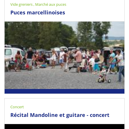
Saint-Etienne
Vide greniers
,
Marché aux puces
Puces marcellinoises
09 August 2026 - 30 August 2026
Saint-Marcellin-en-Forez
Concert
Récital Mandoline et guitare - concert