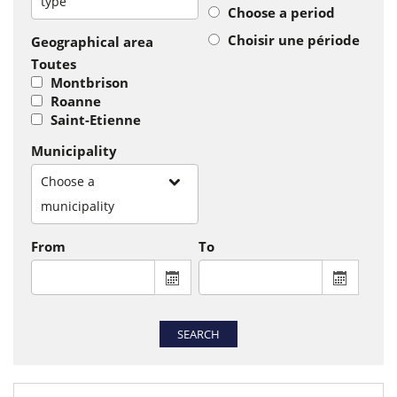
type
Choose a period
Choisir une période
Geographical area
Toutes
Montbrison
Roanne
Saint-Etienne
Municipality
Choose a
municipality
From
To
From : display the calendar to select a
To : disp
SEARCH