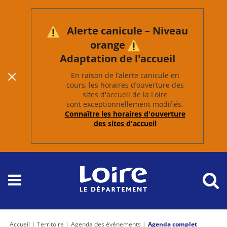
Alerte canicule – Niveau
orange
Adaptation de l'accueil
En raison de l’alerte canicule en
cours, les horaires d’ouverture des
sites d'accueil de la Loire
sont exceptionnellement modifiés.
Connaître les horaires d'ouverture
des sites d'accueil
Accueil
Territoire
Agenda des événements
Agenda complet