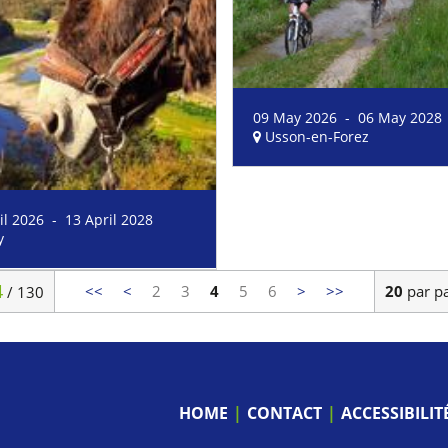
09 May 2026 - 06 May 2028
Usson-en-Forez
il 2026 - 13 April 2028
y
4
<<
<
2
3
4
5
6
>
>>
20
par p
/ 130
HOME
CONTACT
ACCESSIBILI