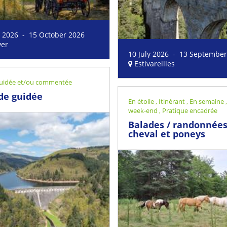
y 2026 - 15 October 2026
yer
10 July 2026 - 13 September
Estivareilles
 guidée et/ou commentée
de guidée
En étoile
,
Itinérant
,
En semaine
week-end
,
Pratique encadrée
Balades / randonnées
cheval et poneys