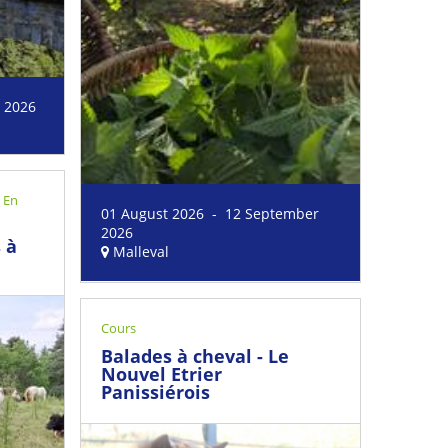
 2026
,
En
01 August 2026 - 12 September
2026
 à
Malleval
Cours
Balades à cheval - Le
Nouvel Etrier
Panissiérois