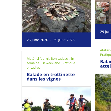
29 Jun
26 June 2026 - 25 June 2028
Atelier
Pratiq
Matériel fourni
,
Bon cadeau
,
En
Bala
semaine
,
En week-end
,
Pratique
atte
encadrée
Balade en trottinette
dans les vignes