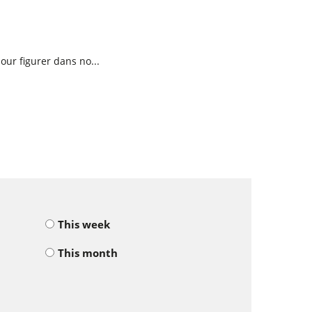
ur figurer dans no...
This week
This month