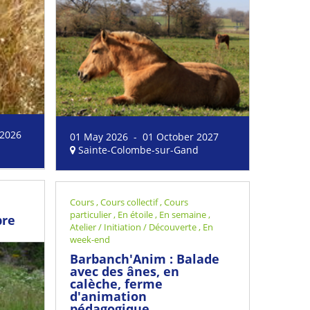
 2026
01 May 2026 - 01 October 2027
Sainte-Colombe-sur-Gand
Cours
,
Cours collectif
,
Cours
particulier
,
En étoile
,
En semaine
,
bre
Atelier / Initiation / Découverte
,
En
week-end
Barbanch'Anim : Balade
avec des ânes, en
calèche, ferme
d'animation
pédagogique