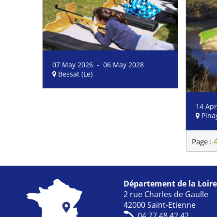
07 May 2026 - 06 May 2028
Bessat (Le)
14 Apr
Pina
Page :
Département de la Loire
2 rue Charles de Gaulle
42000 Saint-Etienne
04 77 48 42 42