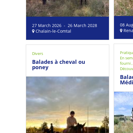
08 Au
27 March 2026 - 26 March 2028
Rena
Chalain-le-Comtal
Pratiq
Divers
En sem
Balades à cheval ou
fourni
poney
Découv
Bala
Médi