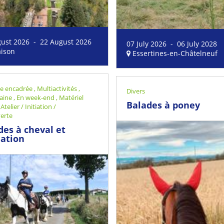
gust 2026 - 22 August 2026
07 July 2026 - 06 July 2028
ison
Essertines-en-Châtelneuf
ue encadrée
,
Multiactivités
,
Divers
aine
,
En week-end
,
Matériel
Balades à poney
,
Atelier / Initiation /
erte
des à cheval et
ation