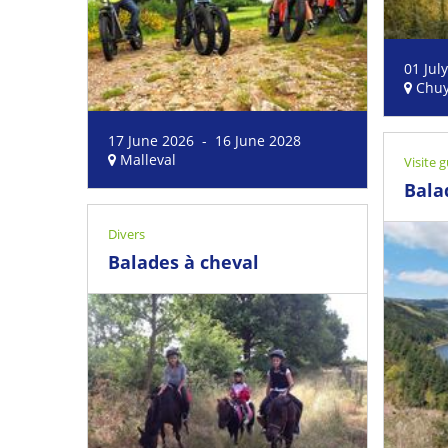
01 Jul
Chu
17 June 2026 - 16 June 2028
Malleval
Visite
Bala
Divers
Balades à cheval