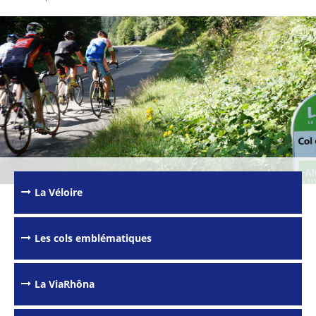
Passer les
outils de
partage et
La Véloire
d'impression
Les cols emblématiques
La ViaRhôna