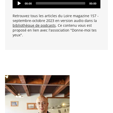
L
00:00
00:00
e
c
t
Retrouvez tous les articles du Loire magazine 157 -
e
septembre-octobre 2023 en version audio dans la
u
bibliothèque de podcasts
. Ce contenu vous est
r
proposé en lien avec l'association "Donne-moi tes
A
yeux".
u
d
i
o