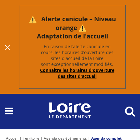
Alerte canicule – Niveau
orange
Adaptation de l'accueil
En raison de l’alerte canicule en
cours, les horaires d’ouverture des
sites d'accueil de la Loire
sont exceptionnellement modifiés.
Connaître les horaires d'ouverture
des sites d'accueil
Accueil
Territoire
Agenda des événements
Agenda complet