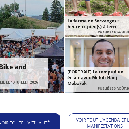
La ferme de Servanges :
heureux pied(s) à terre
PUBLIÉ LE 6 AOÛT 2
 Bike and
[PORTRAIT] Le temps d'un
éclair avec Mehdi Hadj
IÉ LE 13 JUILLET 2026
Mebarek
PUBLIÉ LE 3 AOÛT 2
VOIR TOUT L'AGENDA ET 
VOIR TOUTE L'ACTUALITÉ
MANIFESTATIONS