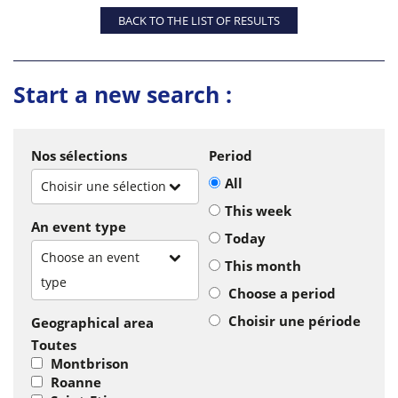
BACK TO THE LIST OF RESULTS
Start a new search :
Nos sélections
Period
All
Choisir une sélection
This week
An event type
Today
Choose an event
This month
type
Choose a period
Choisir une période
Geographical area
Toutes
Montbrison
Roanne