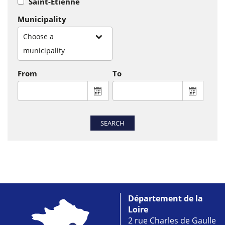
Saint-Etienne
Municipality
Choose a
municipality
From
To
From : display the calendar to select a
To : disp
SEARCH
Département de la
Loire
2 rue Charles de Gaulle