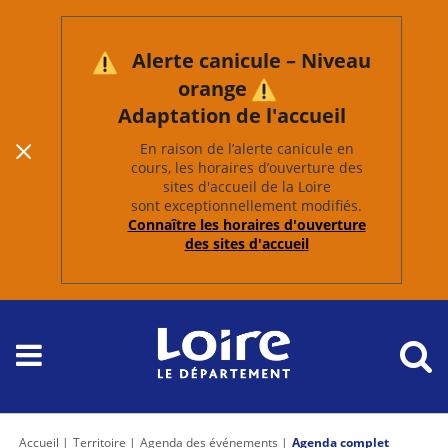
Alerte canicule – Niveau
orange
Adaptation de l'accueil
En raison de l’alerte canicule en
cours, les horaires d’ouverture des
sites d'accueil de la Loire
sont exceptionnellement modifiés.
Connaître les horaires d'ouverture
des sites d'accueil
Accueil
Territoire
Agenda des événements
Agenda complet