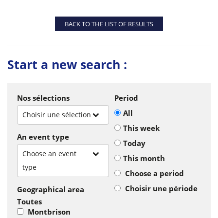
BACK TO THE LIST OF RESULTS
Start a new search :
Nos sélections
Period
All
Choisir une sélection
This week
An event type
Today
Choose an event
This month
type
Choose a period
Choisir une période
Geographical area
Toutes
Montbrison