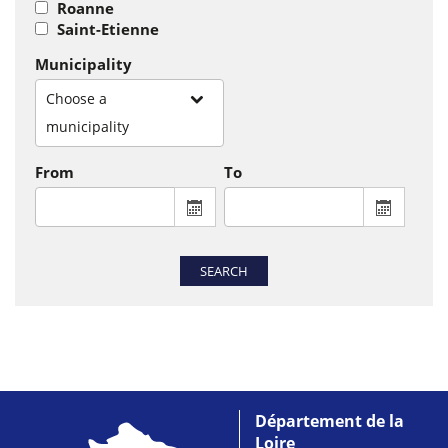
Roanne
Saint-Etienne
Municipality
Choose a
municipality
From
To
From : display the calendar to select a
To : disp
SEARCH
Département de la
Loire