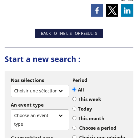
BACK TO THE LIST OF RESULTS
Start a new search :
Nos sélections
Period
All
Choisir une sélection
This week
An event type
Today
Choose an event
This month
type
Choose a period
Choisir une période