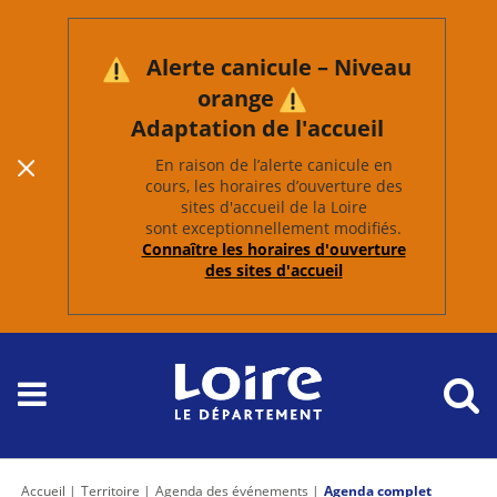
Alerte canicule – Niveau
orange
Adaptation de l'accueil
En raison de l’alerte canicule en
cours, les horaires d’ouverture des
sites d'accueil de la Loire
sont exceptionnellement modifiés.
Connaître les horaires d'ouverture
des sites d'accueil
Accueil
Territoire
Agenda des événements
Agenda complet