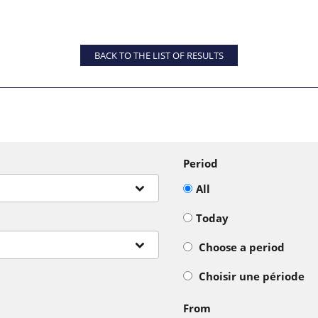
BACK TO THE LIST OF RESULTS
Period
All
Today
Choose a period
Choisir une période
From