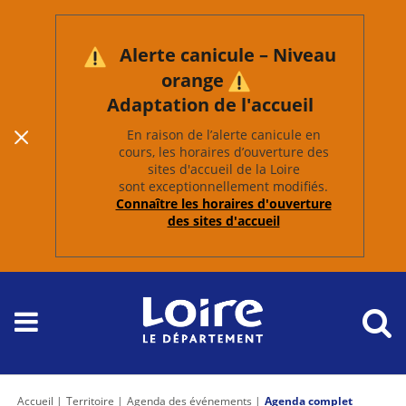
Alerte canicule – Niveau
orange
Adaptation de l'accueil
En raison de l’alerte canicule en
cours, les horaires d’ouverture des
sites d'accueil de la Loire
sont exceptionnellement modifiés.
Connaître les horaires d'ouverture
des sites d'accueil
Accueil
Territoire
Agenda des événements
Agenda complet