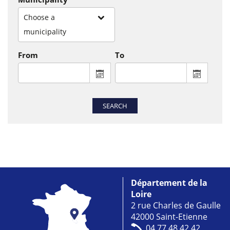
Choose a
municipality
From
To
From : display the calendar to select a
To : disp
SEARCH
Département de la
Loire
2 rue Charles de Gaulle
42000 Saint-Etienne
04 77 48 42 42