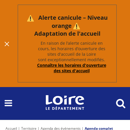
Alerte canicule – Niveau
orange
Adaptation de l'accueil
En raison de l’alerte canicule en
cours, les horaires d’ouverture des
sites d'accueil de la Loire
sont exceptionnellement modifiés.
Connaître les horaires d'ouverture
des sites d'accueil
Accueil
Territoire
Agenda des événements
Agenda complet