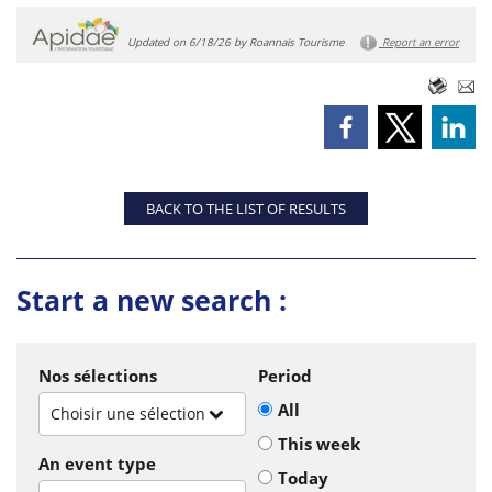
Updated on 6/18/26 by Roannais Tourisme
Report an error
BACK TO THE LIST OF RESULTS
Start a new search :
Nos sélections
Period
All
Choisir une sélection
This week
An event type
Today