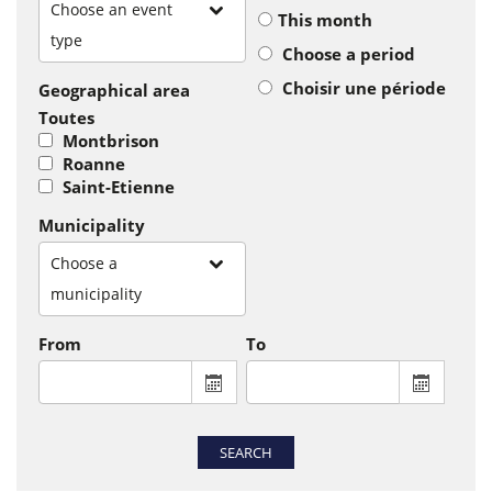
Choose an event
This month
type
Choose a period
Choisir une période
Geographical area
Toutes
Montbrison
Roanne
Saint-Etienne
Municipality
Choose a
municipality
From
To
From : display the calendar to select a
To : disp
SEARCH