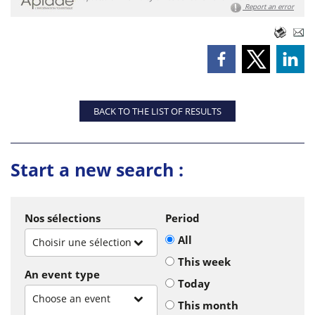
Report an error
BACK TO THE LIST OF RESULTS
Start a new search :
Nos sélections
Period
All
Choisir une sélection
This week
An event type
Today
Choose an event
This month