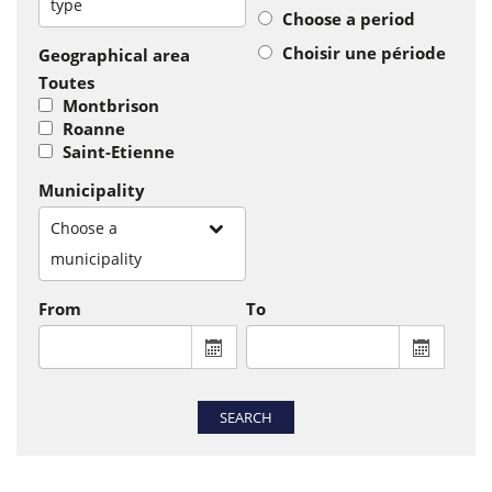
type
Choose a period
Choisir une période
Geographical area
Toutes
Montbrison
Roanne
Saint-Etienne
Municipality
Choose a
municipality
From
To
From : display the calendar to select a
To : disp
SEARCH