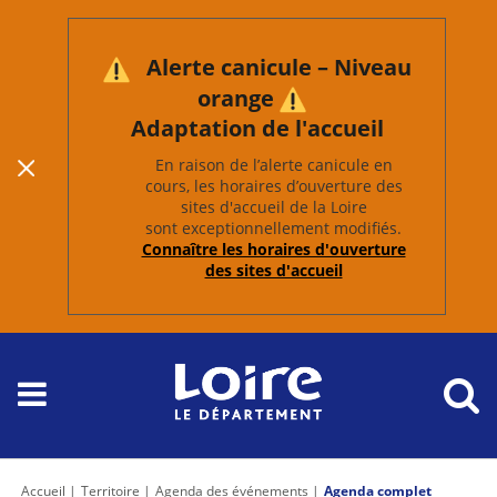
Alerte canicule – Niveau
orange
Adaptation de l'accueil
En raison de l’alerte canicule en
cours, les horaires d’ouverture des
sites d'accueil de la Loire
sont exceptionnellement modifiés.
Connaître les horaires d'ouverture
des sites d'accueil
Accueil
Territoire
Agenda des événements
Agenda complet