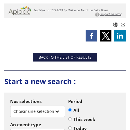
Updated on 10/18/25 by Office de Tourisme Loire Forez
Report an error
BACK TO THE LIST OF RESULTS
Start a new search :
Nos sélections
Period
All
Choisir une sélection
This week
An event type
Today