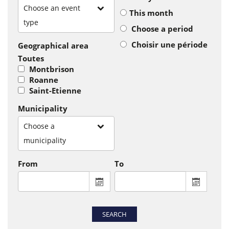
Choose an event
This month
type
Choose a period
Choisir une période
Geographical area
Toutes
Montbrison
Roanne
Saint-Etienne
Municipality
Choose a
municipality
From
To
From : display the calendar to select a
To : disp
SEARCH