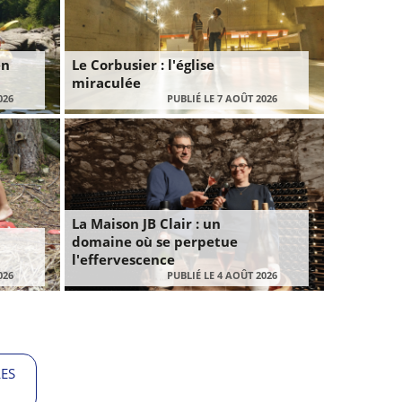
en
Le Corbusier : l'église
miraculée
026
PUBLIÉ LE 7 AOÛT 2026
La Maison JB Clair : un
domaine où se perpetue
l'effervescence
026
PUBLIÉ LE 4 AOÛT 2026
LES