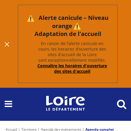
Alerte canicule – Niveau
orange
Adaptation de l'accueil
En raison de l’alerte canicule en
cours, les horaires d’ouverture des
sites d'accueil de la Loire
sont exceptionnellement modifiés.
Connaître les horaires d'ouverture
des sites d'accueil
Accueil
Territoire
Agenda des événements
Agenda complet