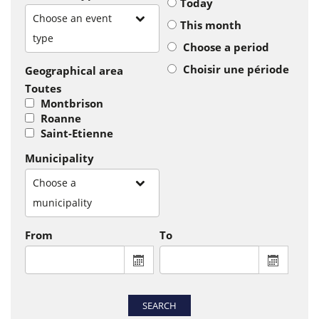
Today
Choose an event
This month
type
Choose a period
Choisir une période
Geographical area
Toutes
Montbrison
Roanne
Saint-Etienne
Municipality
Choose a
municipality
From
To
From : display the calendar to select a
To : disp
SEARCH