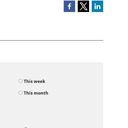
This week
This month