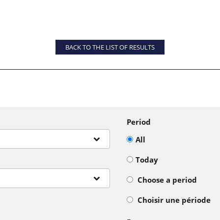
BACK TO THE LIST OF RESULTS
Period
All
Today
Choose a period
Choisir une période