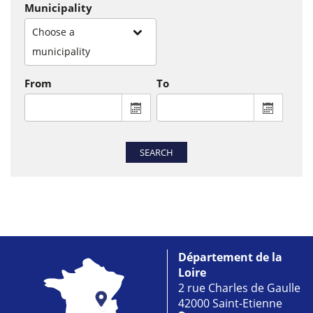
Municipality
Choose a
municipality
From
To
From : display the calendar to select a
To : disp
SEARCH
Département de la
Loire
2 rue Charles de Gaulle
42000 Saint-Etienne