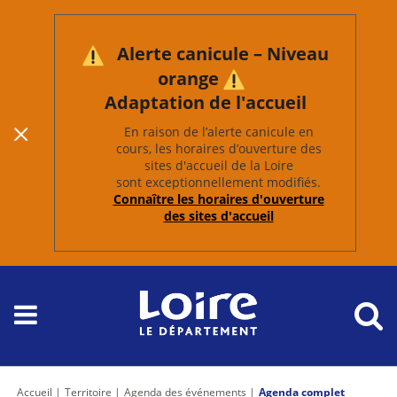
Alerte canicule – Niveau
orange
Adaptation de l'accueil
En raison de l’alerte canicule en
cours, les horaires d’ouverture des
sites d'accueil de la Loire
sont exceptionnellement modifiés.
Connaître les horaires d'ouverture
des sites d'accueil
Accueil
Territoire
Agenda des événements
Agenda complet