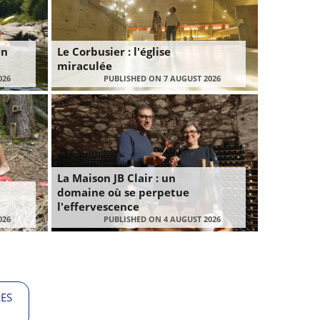
en
Le Corbusier : l'église
miraculée
026
PUBLISHED ON 7 AUGUST 2026
La Maison JB Clair : un
domaine où se perpetue
l'effervescence
026
PUBLISHED ON 4 AUGUST 2026
LES