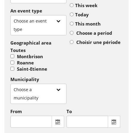
This week
An event type
Today
Choose an event
This month
type
Choose a period
Choisir une période
Geographical area
Toutes
Montbrison
Roanne
Saint-Etienne
Municipality
Choose a
municipality
From
To
From : display the calendar to select a
To : disp