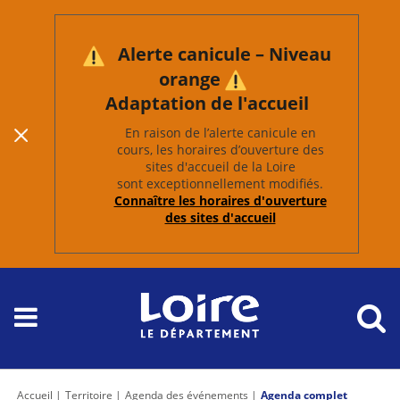
Alerte canicule – Niveau
orange
Adaptation de l'accueil
En raison de l’alerte canicule en
cours, les horaires d’ouverture des
sites d'accueil de la Loire
sont exceptionnellement modifiés.
Connaître les horaires d'ouverture
des sites d'accueil
Accueil
Territoire
Agenda des événements
Agenda complet