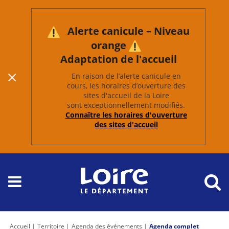
Alerte canicule – Niveau
orange
Adaptation de l'accueil
En raison de l’alerte canicule en
cours, les horaires d’ouverture des
sites d'accueil de la Loire
sont exceptionnellement modifiés.
Connaître les horaires d'ouverture
des sites d'accueil
Accueil
Territoire
Agenda des événements
Agenda complet