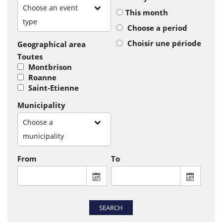
Choose an event
This month
type
Choose a period
Choisir une période
Geographical area
Toutes
Montbrison
Roanne
Saint-Etienne
Municipality
Choose a
municipality
From
To
From : display the calendar to select a
To : disp
SEARCH