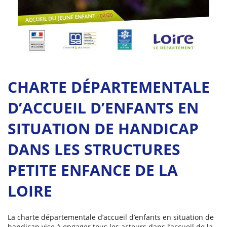
(
[Download
text
version]
-
CHARTE DÉPARTEMENTALE
-
267.71
D’ACCUEIL D’ENFANTS EN
KB
)
SITUATION DE HANDICAP
DANS LES STRUCTURES
PETITE ENFANCE DE LA
LOIRE
La charte départementale d’accueil d’enfants en situation de
handicap vise à engager tous les acteurs dans l’accueil de la