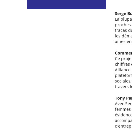
Serge Bu
La plupa
proches n
tracas d
les déma
aînés en
Comment 
Ce proje
chiffres
Alliance 
platefor
sociales
travers 
Tony Par
Avec Ser
femmes d
évidence
accompag
d’entrep