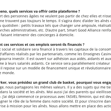
eno, quels services va offrir cette plateforme ?
rt des personnes âgées ne veulent pas partir de chez elles et n’ose
e trouvent pas toujours le temps. Il s’agira donc d’aider les aînés e
u quotidien : petits travaux tels que changer une ampoule, réalis
rches administratives, etc. D’autre part, Smart Good Alliance renfor
 faisant intervenir des concierges à domicile.
ces services et ces emplois seront-ils financés ?
t social et solidaire sera financé à travers les capitaux de la cons
 d'affaires réalisés par les partenariats, comme les Enseignes Casin
pourra investir. Il est ouvert sur adhésion aux aidés, aidants et aux
me à leurs salariés aidants. Ce service sera parallèlement créateur
, il repose sur un modèle de financement unique et révolutionnaire q
le monde.
ker, vous présidez un grand club de basket, pourquoi vous enga
ge, nous partageons les mêmes valeurs. Il y a des sujets qui me ti
ans la société et les aînés. Moi aussi j’ai des parents qui vieillis
. J’ai déjà commencé ce processus avec l’ASVEL féminin, qui est de
ner le rôle de la femme dans notre société. Et pour s’inscrire dans
rise à mission pour les aînés. Nous allons mettre en place des acti