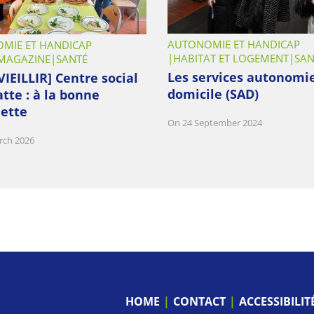
AUTONOMIE ET HANDICAP
MIE ET HANDICAP
HABITAT ET LOGEMENT
SAN
 MAGAZINE
SANTÉ
Les services autonomi
VIEILLIR] Centre social
domicile (SAD)
atte : à la bonne
ette
On 24 September 2024
rch 2026
HOME
CONTACT
ACCESSIBILI