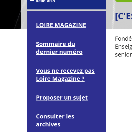
Read also
[C'
LOIRE MAGAZINE
Fondée
Sommaire du
Enseig
dernier numéro
senior
Vous ne recevez pas
Loire Magazine ?
Proposer un sujet
Consulter les
archives