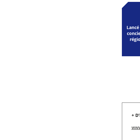
Lancé 
concie
régi
+ D
www