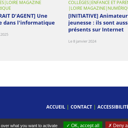
ES
LOIRE MAGAZINE
COLLÈGES
ENFANCE ET PARE
IQUE
LOIRE MAGAZINE
NUMÉRIQ
RAIT D'AGENT] Une
[INITIATIVE] Animateur
 dans l'informatique
jeunesse : ils sont auss
présents sur Internet
 2025
Le 8 janvier 2024
ACCUEIL
CONTACT
ACCESSIBILI
 over what you want to activate
OK, accept all
Deny al