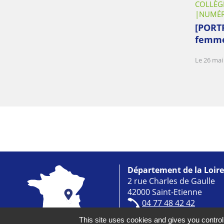
COLLÈG
NUMÉR
[PORT
femme
Le 26 mai
Département de la Loire
2 rue Charles de Gaulle
42000 Saint-Etienne
04 77 48 42 42
info@loire.fr
This site uses cookies and gives you control