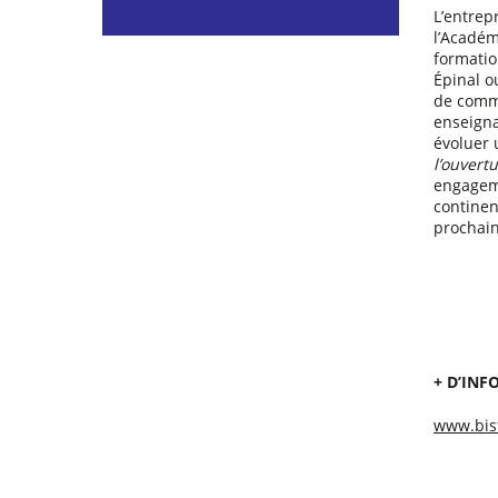
L’entrep
l’Académ
formatio
Épinal o
de comme
enseigna
évoluer 
l’ouvert
engageme
continen
prochain
+ D’INF
www.bis