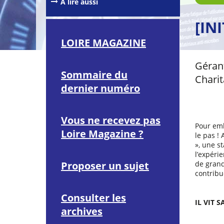
À lire aussi
[IN
LOIRE MAGAZINE
Gérant
Sommaire du
Chari
dernier numéro
Vous ne recevez pas
Pour emb
Loire Magazine ?
le pas !
», une s
l’expéri
Proposer un sujet
de grand
contribu
Consulter les
IL VIT 
archives