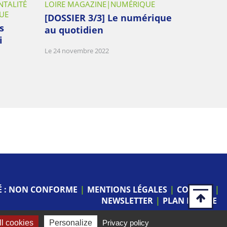
NTALITÉ
LOIRE MAGAZINE
NUMÉRIQUE
UE
[DOSSIER 3/3] Le numérique
s
au quotidien
i
Le 24 novembre 2022
TÉ : NON CONFORME
MENTIONS LÉGALES
COOKIES
NEWSLETTER
PLAN DU SITE
l cookies
Personalize
Privacy policy