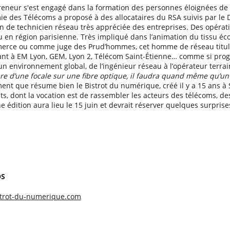
reneur s'est engagé dans la formation des personnes éloignées de 
ie des Télécoms a proposé à des allocataires du RSA suivis par le
n de technicien réseau très appréciée des entreprises. Des opérat
u en région parisienne. Très impliqué dans l’animation du tissu é
rce ou comme juge des Prud’hommes, cet homme de réseau titulair
nt à EM Lyon, GEM, Lyon 2, Télécom Saint-Étienne… comme si progr
un environnement global, de l’ingénieur réseau à l’opérateur terra
ure d’une focale sur une fibre optique, il faudra quand même qu’un
nt que résume bien le Bistrot du numérique, créé il y a 15 ans à 
ts, dont la vocation est de rassembler les acteurs des télécoms, d
e édition aura lieu le 15 juin et devrait réserver quelques surprises
OS
trot-du-numerique.com