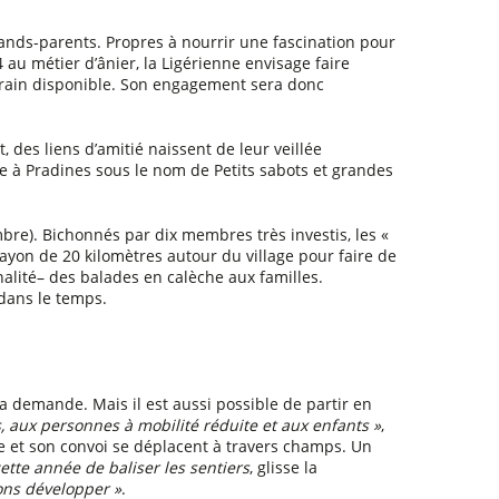
r
o
grands-parents. Propres à nourrir une fascination pour
w
 au métier d’ânier, la Ligérienne envisage faire
k
e
rrain disponible. Son engagement sera donc
y
s
t
 des liens d’amitié naissent de leur veillée
o
ée à Pradines sous le nom de Petits sabots et grandes
i
n
c
r
mbre). Bichonnés par dix membres très investis, les «
e
ayon de 20 kilomètres autour du village pour faire de
a
nalité– des balades en calèche aux familles.
s
e
 dans le temps.
o
r
d
e
c
la demande. Mais il est aussi possible de partir en
r
e
, aux personnes à mobilité réduite et aux enfants »
,
a
ne et son convoi se déplacent à travers champs. Un
s
ette année de baliser les sentiers
, glisse la
e
ons développer »
.
v