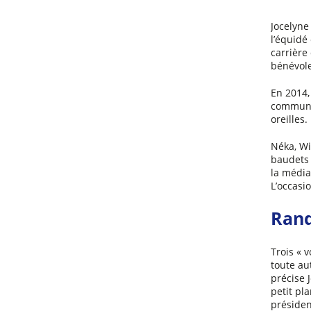
r
Jocelyne
l’équidé
carrière
bénévole
En 2014,
commun
oreilles.
Néka, Wi
baudets 
la média
L’occasi
Rand
Trois « 
toute au
précise 
petit pl
préside