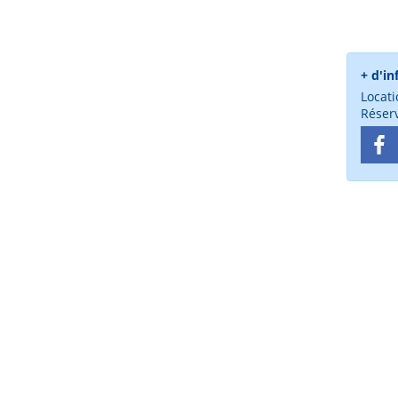
+ d'in
Locati
Réserv