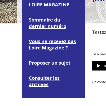
LOIRE MAGAZINE
Sommaire du
dernier numéro
Testez
Vous ne recevez pas
Loire Magazine ?
Le 6 mai
Proposer un sujet
A
0
u
d
i
Consulter les
o
Ce conte
archives
P
l
a
y
e