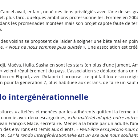
 Cancel avait, enfant, noué des liens privilégiés avec l’âne de ses 
 et, plus tard, quelques ambitions professionnelles. Formée en 2004
 dans les promenades montées mais son projet capote faute de te
.
 des voisins se proposent de l’aider à soigner une bête mal en point,
e.
« Nous ne nous sommes plus quittés »
. Une association est cré
dji, Maéva, Hulla, Sasha en sont les stars (en plus d’une jument, A
» voient régulièrement du pays. L’association se déplace dans un r
tion en Ehpad, avec l’Adapei et propose –ce qui fait toute son origi
on pour la génération Z, plus habituée aux écrans, de faire un saut
o intergénérationnelle
voitures » attelées et menées par les adhérents quittent la ferme à 
tonomie avec deux escargolines,
« du matériel adapté, entre autres
Jean François Mace, secrétaire. Menés à la bride par un adulte, l’â
an des environs est remis aux clients.
« Peut-être essayerons-nous c
nte.
Car la rando intergénérationnelle est un axe que nous souhait