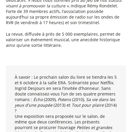
dédicaces.
« Nous nous sommes pris au jeu de nos statuts
visant à promouvoir la culture »
, indique Rémy Rondelet.
Forte de 39 membres actifs, l’association possède
aujourd’hui sa propre émission de radio sur les ondes de
RVR (le vendredi à 17 heures) et son trimestriel.
La revue, diffusée à près de 5 000 exemplaires, permet de
valoriser un événement musical, une anecdote historique
ainsi qu’une sortie littéraire.
À savoir : Le prochain salon du livre se tiendra les 5
et 6 octobre à la salle ERA. Scénariste pour Netflix,
Ingrid Desjours en sera l’invitée d'honneur. Sans
doute connaissez-vous l’un de ses quatre premiers
romans :
Écho
(2009),
Potens
(2010),
Sa vie dans les
yeux d'une poupée
(2013) et
Tout pour plaire
(2014)
?
Une exposition sera proposée sur le salon, de
même que deux conférences. Les présents
pourront se procurer l’ouvrage
Petites et grandes