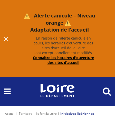
Alerte canicule – Niveau
orange
Adaptation de l'accueil
En raison de l’alerte canicule en
cours, les horaires d’ouverture des
sites d'accueil de la Loire
sont exceptionnellement modifiés.
Connaître les horaires d'ouverture
des sites d'accueil
Accueil
Territoire
Ils font la Loire
Initiatives ligériennes