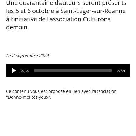
Une quarantaine d’auteurs seront présents
les 5 et 6 octobre à Saint-Léger-sur-Roanne
à l’initiative de l’association Culturons
demain.
Le 2 septembre 2024
A
00:00
00:00
u
d
i
o
Ce contenu vous est proposé en lien avec l'association
P
"Donne-moi tes yeux".
l
a
y
e
r