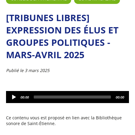
[TRIBUNES LIBRES]
EXPRESSION DES ÉLUS ET
GROUPES POLITIQUES -
MARS-AVRIL 2025
Publié le 3 mars 2025
L
00:00
00:00
e
c
t
e
Ce contenu vous est proposé en lien avec la Bibliothèque
u
sonore de Saint-Étienne.
r
A