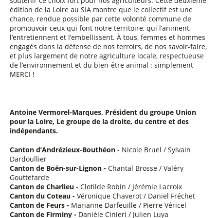
soutenir ce choix fort pour nos agriculteurs. Cette deuxième
édition de la Loire au SIA montre que le collectif est une
chance, rendue possible par cette volonté commune de
promouvoir ceux qui font notre territoire, qui l’animent,
l’entretiennent et l’embellissent. À tous, femmes et hommes
engagés dans la défense de nos terroirs, de nos savoir-faire,
et plus largement de notre agriculture locale, respectueuse
de l’environnement et du bien-être animal : simplement
MERCI !
Antoine Vermorel-Marques, Président du groupe Union
pour la Loire, Le groupe de la droite, du centre et des
indépendants.
Canton d’Andrézieux-Bouthéon -
Nicole Bruel / Sylvain
Dardoullier
Canton de Boën-sur-Lignon -
Chantal Brosse / Valéry
Gouttefarde
Canton de Charlieu -
Clotilde Robin / Jérémie Lacroix
Canton du Coteau -
Véronique Chaverot / Daniel Fréchet
Canton de Feurs -
Marianne Darfeuille / Pierre Véricel
Canton de Firminy -
Danièle Cinieri / Julien Luya