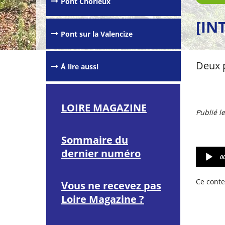
Pont Chorieux
[IN
Pont sur la Valencize
Deux p
À lire aussi
LOIRE MAGAZINE
Publié l
Sommaire du
L
dernier numéro
0
e
c
t
Ce conte
Vous ne recevez pas
e
Loire Magazine ?
u
r
A