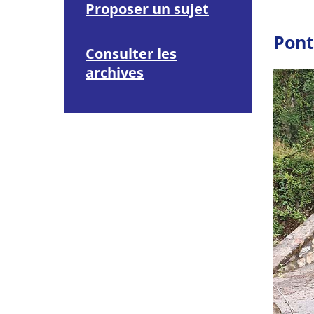
u
Proposer un sujet
d
i
Pont
o
Consulter les
archives