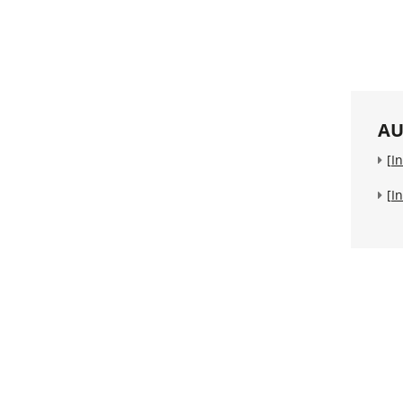
AU
[I
[I