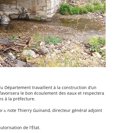
r
a
u
g
m
e
n
t
e
r
o
u
d
i
m
i
n
u
du Département travaillent à la construction d’un
e
 favorisera le bon écoulement des eaux et respectera
r
ns à la préfecture.
l
e
v
i »
, note Thierry Guinand, directeur général adjoint
o
l
u
m
utorisation de l'État.
e