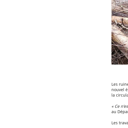
Les ruin
nouvel é
la circul
« Ce n’e
au Dépa
Les trava