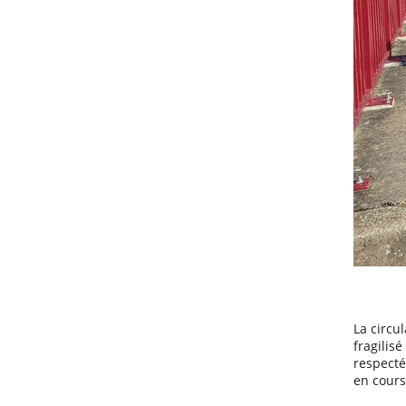
La circu
fragilis
respecté
en cours 