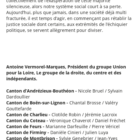
collectivement de l’exaspération de cette majorité
silencieuse, alors notre système social court à sa perte.
Aujourd’hui, plus que jamais, dans une société déjà multi
fracturée, il est temps d’agir, en commençant pas rétablir la
justice sociale dont certains, aux extrémités de l’échiquier
politique, se servent allègrement pour diviser.
Antoine Vermorel-Marques, Président du groupe Union
pour la Loire, Le groupe de la droite, du centre et des
indépendants.
Canton d’Andrézieux-Bouthéon -
Nicole Bruel / Sylvain
Dardoullier
Canton de Boën-sur-Lignon -
Chantal Brosse / Valéry
Gouttefarde
Canton de Charlieu -
Clotilde Robin / Jérémie Lacroix
Canton du Coteau -
Véronique Chaverot / Daniel Fréchet
Canton de Feurs -
Marianne Darfeuille / Pierre Véricel
Canton de Firminy -
Danièle Cinieri / Julien Luya
Canton de Montbrison -
Sylvie Genebrier / Jean-Yves