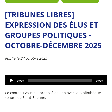
[TRIBUNES LIBRES]
EXPRESSION DES ÉLUS ET
GROUPES POLITIQUES -
OCTOBRE-DÉCEMBRE 2025
Publié le 27 octobre 2025
A
00:00
00:00
u
d
i
Ce contenu vous est proposé en lien avec la Bibliothèque
o
sonore de Saint-Étienne.
P
l
a