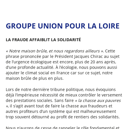
y
e
r
GROUPE UNION POUR LA LOIRE
LA FRAUDE AFFAIBLIT LA SOLIDARITÉ
« Notre maison brûle, et nous regardons ailleurs »
. Cette
phrase prononcée par le Président Jacques Chirac au sujet
de l’urgence écologique est encore, plus de 20 ans après,
d’une profonde actualité. À l’écologie, nous pouvons aussi
ajouter le climat social en France car sur ce sujet, notre
maison brûle de plus en plus.
Lors de notre dernière tribune politique, nous évoquions
déjà l’impérieuse nécessité de mieux contrôler le versement
des prestations sociales. Sans faire
« la chasse aux pauvres
»
, il s’agit avant tout de faire la chasse aux fraudeurs et
autres profiteurs d’un système qui est malheureusement
trop souvent détourné au profit de rentiers des solidarités.
Nous n’aurons de cesse de rappeler le rôle fondamental et