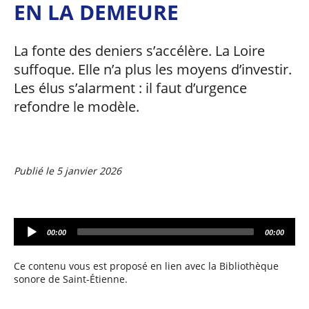
EN LA DEMEURE
La fonte des deniers s’accélère. La Loire
suffoque. Elle n’a plus les moyens d’investir.
Les élus s’alarment : il faut d’urgence
refondre le modèle.
Publié le 5 janvier 2026
A
00:00
00:00
u
d
i
Ce contenu vous est proposé en lien avec la Bibliothèque
o
sonore de Saint-Étienne.
P
l