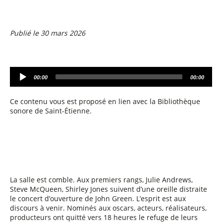
Publié le 30 mars 2026
A
00:00
00:00
u
d
i
Ce contenu vous est proposé en lien avec la Bibliothèque
o
sonore de Saint-Étienne.
P
l
a
y
e
r
La salle est comble. Aux premiers rangs, Julie Andrews,
Steve McQueen, Shirley Jones suivent d’une oreille distraite
le concert d’ouverture de John Green. L’esprit est aux
discours à venir. Nominés aux oscars, acteurs, réalisateurs,
producteurs ont quitté vers 18 heures le refuge de leurs