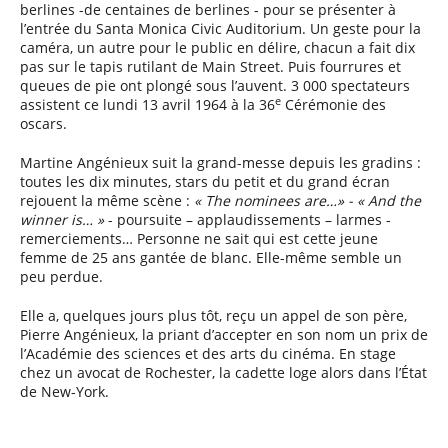
berlines -de centaines de berlines - pour se présenter à
l’entrée du Santa Monica Civic Auditorium. Un geste pour la
caméra, un autre pour le public en délire, chacun a fait dix
pas sur le tapis rutilant de Main Street. Puis fourrures et
queues de pie ont plongé sous l’auvent. 3 000 spectateurs
e
assistent ce lundi 13 avril 1964 à la 36
Cérémonie des
oscars.
Martine Angénieux suit la grand-messe depuis les gradins :
toutes les dix minutes, stars du petit et du grand écran
rejouent la même scène :
« The nominees are…» - « And the
winner is… »
- poursuite – applaudissements – larmes -
remerciements… Personne ne sait qui est cette jeune
femme de 25 ans gantée de blanc. Elle-même semble un
peu perdue.
Elle a, quelques jours plus tôt, reçu un appel de son père,
Pierre Angénieux, la priant d’accepter en son nom un prix de
l’Académie des sciences et des arts du cinéma. En stage
chez un avocat de Rochester, la cadette loge alors dans l’État
de New-York.