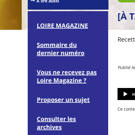
À lire aussi
[À 
LOIRE MAGAZINE
Recet
Sommaire du
dernier numéro
Publié l
Vous ne recevez pas
Loire Magazine ?
L
0
e
Proposer un sujet
c
t
Ce conte
e
Consulter les
u
r
archives
A