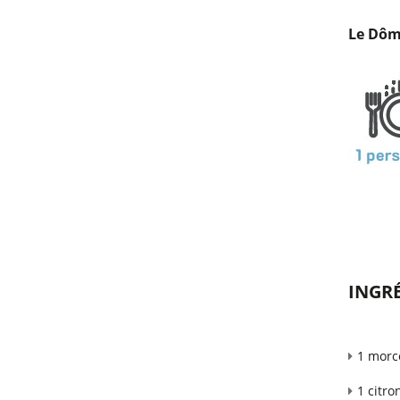
Le Dôm
INGR
1 morc
1 citro