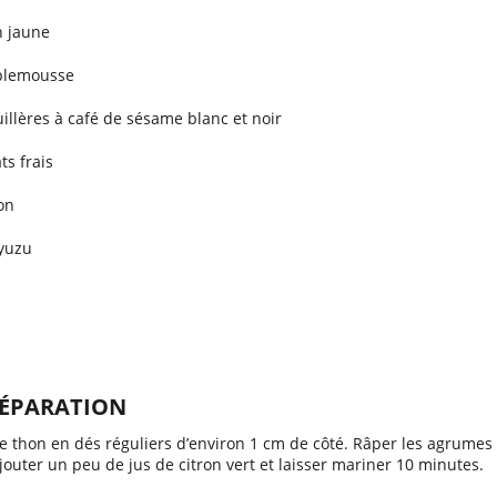
n jaune
plemousse
uillères à café de sésame blanc et noir
ts frais
on
 yuzu
RÉPARATION
e thon en dés réguliers d’environ 1 cm de côté. Râper les agrumes 
ajouter un peu de jus de citron vert et laisser mariner 10 minutes.