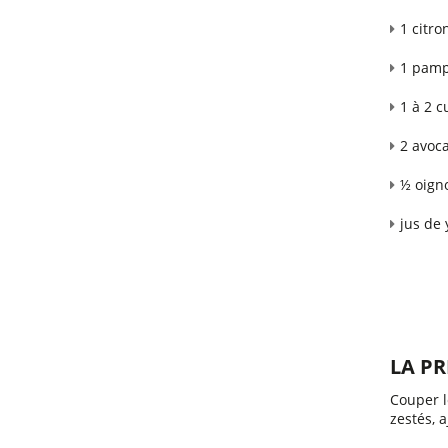
1 citro
1 pam
1 à 2 c
2 avoca
½ oign
jus de
LA P
Couper l
zestés, 