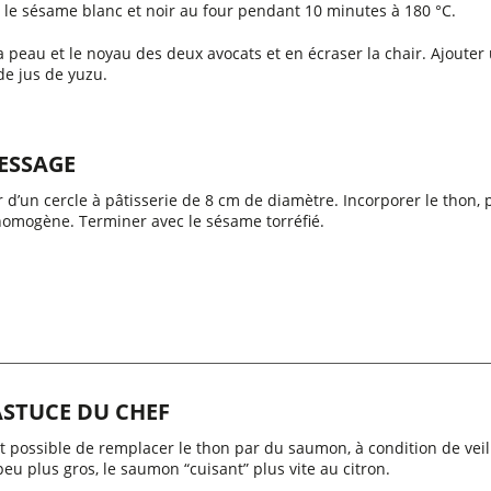
r le sésame blanc et noir au four pendant 10 minutes à 180 °C.
la peau et le noyau des deux avocats et en écraser la chair. Ajoute
de jus de yuzu.
ESSAGE
 d’un cercle à pâtisserie de 8 cm de diamètre. Incorporer le thon,
 homogène. Terminer avec le sésame torréfié.
ASTUCE DU CHEF
st possible de remplacer le thon par du saumon, à condition de veille
eu plus gros, le saumon “cuisant” plus vite au citron.