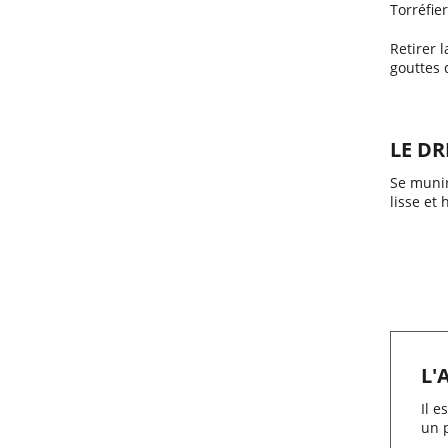
Torréfie
Retirer 
gouttes 
LE DR
Se munir
lisse et
L'
Il e
un p