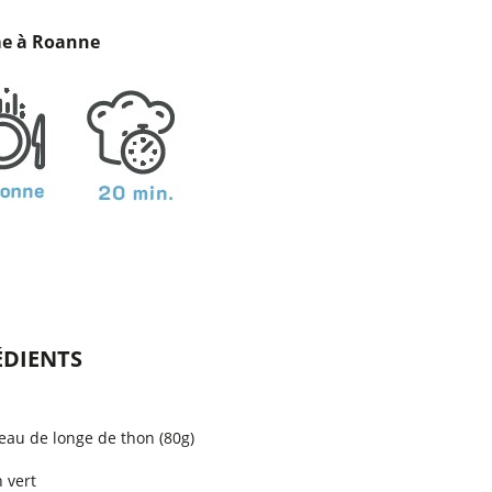
e à Roanne
ÉDIENTS
eau de longe de thon (80g)
n vert