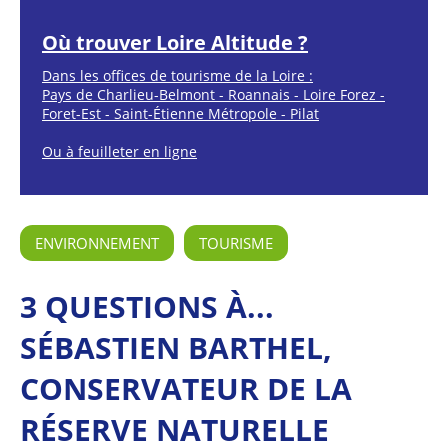
Où trouver Loire Altitude ?
Dans les offices de tourisme de la Loire :
Pays de Charlieu-Belmont - Roannais - Loire Forez -
Foret-Est - Saint-Étienne Métropole - Pilat
Ou à
feuilleter en ligne
ENVIRONNEMENT
TOURISME
3 QUESTIONS À...
SÉBASTIEN BARTHEL,
CONSERVATEUR DE LA
RÉSERVE NATURELLE